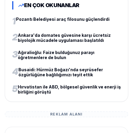
EN ÇOK OKUNANLAR
1
Pozantı Belediyesi araç filosunu güçlendirdi
2
Ankara'da domates güvesine karşı ücretsiz
biyolojik mücadele uygulaması başlatıldı
3
Ağıralioğlu: Faize bulduğunuz parayı
öğretmenlere de bulun
4
Busaidi: Hürmüz Boğazı'nda seyrüsefer
özgürlüğüne bağlılığımızı teyit ettik
5
Hırvatistan ile ABD, bölgesel güvenlik ve enerji iş
birliğini görüştü
REKLAM ALANI