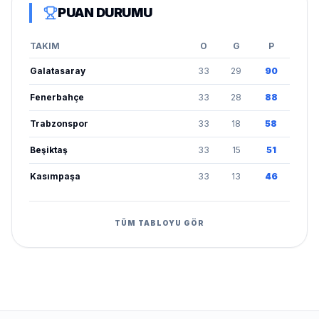
PUAN DURUMU
TAKIM
O
G
P
Galatasaray
33
29
90
Fenerbahçe
33
28
88
Trabzonspor
33
18
58
Beşiktaş
33
15
51
Kasımpaşa
33
13
46
TÜM TABLOYU GÖR