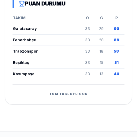
PUAN DURUMU
TAKIM
O
G
P
Galatasaray
33
29
90
Fenerbahçe
33
28
88
Trabzonspor
33
18
58
Beşiktaş
33
15
51
Kasımpaşa
33
13
46
TÜM TABLOYU GÖR