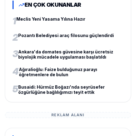
EN ÇOK OKUNANLAR
1
Meclis Yeni Yasama Yılına Hazır
2
Pozantı Belediyesi araç filosunu güçlendirdi
3
Ankara'da domates güvesine karşı ücretsiz
biyolojik mücadele uygulaması başlatıldı
4
Ağıralioğlu: Faize bulduğunuz parayı
öğretmenlere de bulun
5
Busaidi: Hürmüz Boğazı'nda seyrüsefer
özgürlüğüne bağlılığımızı teyit ettik
REKLAM ALANI