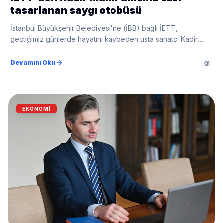
tasarlanan saygı otobüsü
İstanbul Büyükşehir Belediyesi'ne (İBB) bağlı İETT,
geçtiğimiz günlerde hayatını kaybeden usta sanatçı Kadir
İnanır'ın anısını yaşatmak amacıyla özel bir saygı otobüsü
hazırladı.
Devamını Oku
@
EKONOMI