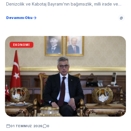
Denizcilik ve Kabotaj Bayramı’nın bağımsızlık, milli irade ve
denizcilik vizyonunun önemli bir göstergesi olduğunu
belirterek denizcilerin bayramını kutladı.
Devamını Oku
@
EKONOMI
01 TEMMUZ 2026
0