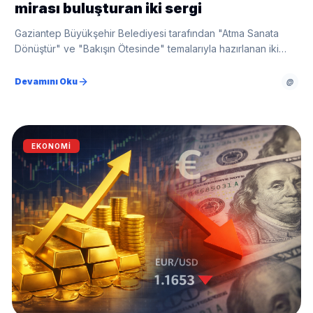
mirası buluşturan iki sergi
Gaziantep Büyükşehir Belediyesi tarafından "Atma Sanata
Dönüştür" ve "Bakışın Ötesinde" temalarıyla hazırlanan iki
sergi, Kahraman Emmioğlu Kültür ve Sanat Merkezi'nde
sanatseverlerin ziyaretine açıldı.
Devamını Oku
@
EKONOMI