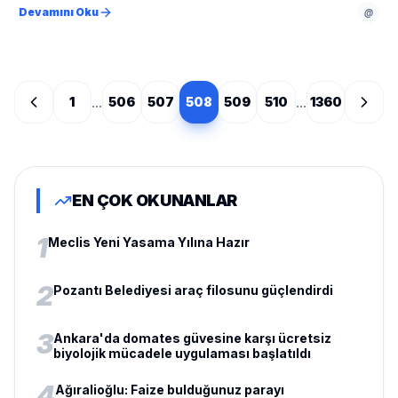
Devamını Oku
@
...
...
1
506
507
508
509
510
1360
EN ÇOK OKUNANLAR
1
Meclis Yeni Yasama Yılına Hazır
2
Pozantı Belediyesi araç filosunu güçlendirdi
3
Ankara'da domates güvesine karşı ücretsiz
biyolojik mücadele uygulaması başlatıldı
4
Ağıralioğlu: Faize bulduğunuz parayı