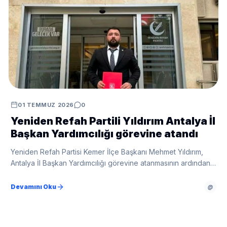
01 TEMMUZ 2026
0
Yeniden Refah Partili Yıldırım Antalya İl
Başkan Yardımcılığı görevine atandı
Yeniden Refah Partisi Kemer İlçe Başkanı Mehmet Yıldırım,
Antalya İl Başkan Yardımcılığı görevine atanmasının ardından
ilçe başkanlığı görevini devretti. Yıldırım, yeni görevinde
Antalya genelindeki teşkilat çalışmalarına katkı sunacağını
Devamını Oku
@
açıkladı.