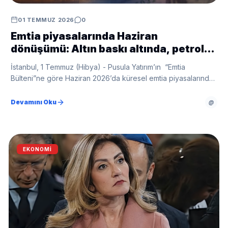
01 TEMMUZ 2026
0
Emtia piyasalarında Haziran
dönüşümü: Altın baskı altında, petrol
normalleşiyor
İstanbul, 1 Temmuz (Hibya) - Pusula Yatırım’ın “Emtia
Bülteni”ne göre Haziran 2026’da küresel emtia piyasalarında
belirgin bir dönüşüm süreci yaşandı.
Devamını Oku
@
EKONOMI