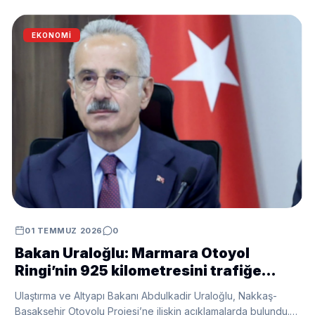
EKONOMI
01 TEMMUZ 2026
0
Bakan Uraloğlu: Marmara Otoyol
Ringi’nin 925 kilometresini trafiğe
sunduk
Ulaştırma ve Altyapı Bakanı Abdulkadir Uraloğlu, Nakkaş-
Başakşehir Otoyolu Projesi’ne ilişkin açıklamalarda bulundu.