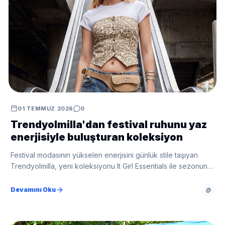
01 TEMMUZ 2026
0
Trendyolmilla'dan festival ruhunu yaz
enerjisiyle buluşturan koleksiyon
Festival modasının yükselen enerjisini günlük stile taşıyan
Trendyolmilla, yeni koleksiyonu ‎It Girl Essentials ile sezonun
öne çıkan trendlerini modaseverlerle buluşturuyor. Canlı renk
‎paleti, enerjik tasarımları ve 150 parçalık seçkisiyle
Devamını Oku
@
koleksiyon, konser ve sahne estetiğini ‎yaz gardıroplarının
vazgeçilmez stil kodlarına dönüştürüyor.‎