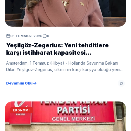
01 TEMMUZ 2026
0
Yeşilgöz-Zegerius: Yeni tehditlere
karşı istihbarat kapasitesi
güçlendirilmeli
Amsterdam, 1 Temmuz (Hibya) - Hollanda Savunma Bakanı
Dilan Yeşilgöz-Zegerius, ülkesinin karşı karşıya olduğu yeni
nesil güvenlik tehditlerine dikkat çekti.
Devamını Oku
@
EKONOMI