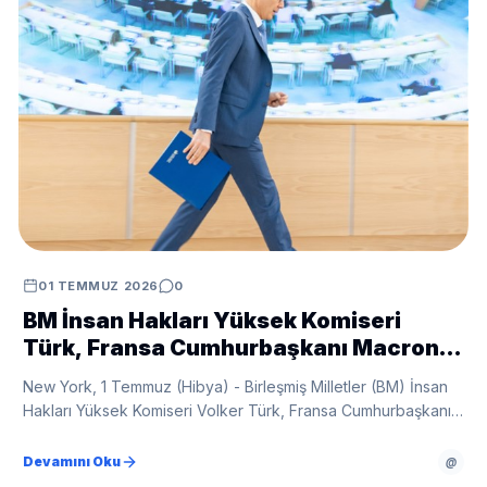
01 TEMMUZ 2026
0
BM İnsan Hakları Yüksek Komiseri
Türk, Fransa Cumhurbaşkanı Macron
ile görüştü
New York, 1 Temmuz (Hibya) - Birleşmiş Milletler (BM) İnsan
Hakları Yüksek Komiseri Volker Türk, Fransa Cumhurbaşkanı
Emmanuel Macron ile gerçekleştirdiği görüşmeyi
değerlendirdi.
Devamını Oku
@