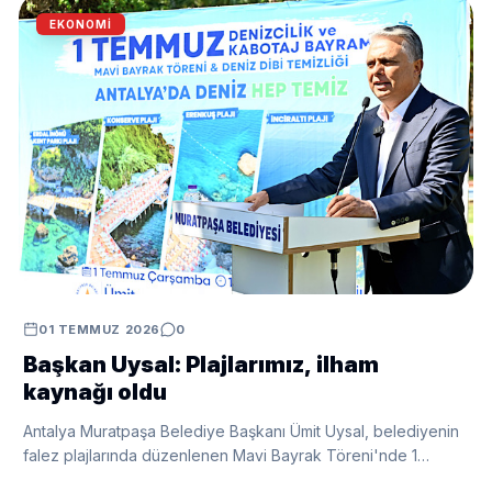
EKONOMI
01 TEMMUZ 2026
0
Başkan Uysal: Plajlarımız, ilham
kaynağı oldu
Antalya Muratpaşa Belediye Başkanı Ümit Uysal, belediyenin
falez plajlarında düzenlenen Mavi Bayrak Töreni'nde 1
Temmuz Denizcilik ve Kabotaj Bayramı'nı kutladı.