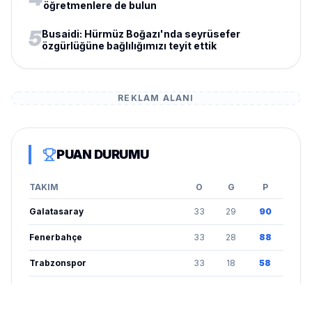
öğretmenlere de bulun
5
Busaidi: Hürmüz Boğazı'nda seyrüsefer
özgürlüğüne bağlılığımızı teyit ettik
REKLAM ALANI
PUAN DURUMU
TAKIM
O
G
P
Galatasaray
33
29
90
Fenerbahçe
33
28
88
Trabzonspor
33
18
58
Beşiktaş
33
15
51