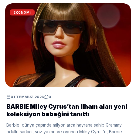
EKONOMI
01 TEMMUZ 2026
0
BARBIE Miley Cyrus’tan ilham alan yeni
koleksiyon bebeğini tanıttı
Barbie, dünya çapında milyonlarca hayrana sahip Grammy
ödüllü şarkıcı, söz yazarı ve oyuncu Miley Cyrus'u, Barbie