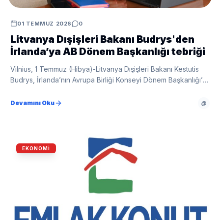
01 TEMMUZ 2026
0
Litvanya Dışişleri Bakanı Budrys'den
İrlanda’ya AB Dönem Başkanlığı tebriği
Vilnius, 1 Temmuz (Hibya)-Litvanya Dışişleri Bakanı Kestutis
Budrys, İrlanda’nın Avrupa Birliği Konseyi Dönem Başkanlığı’nı
devralması dolayısıyla mesaj yayımladı.
Devamını Oku
@
EKONOMI