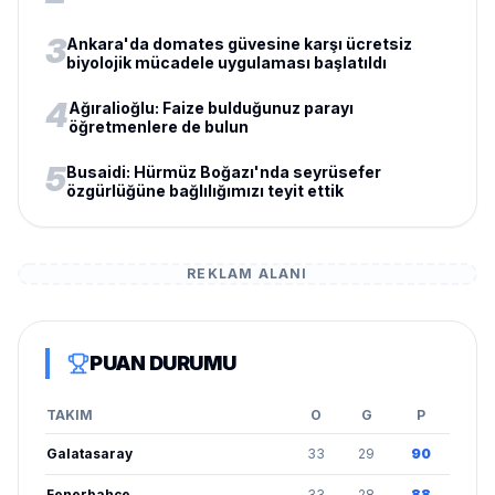
3
Ankara'da domates güvesine karşı ücretsiz
biyolojik mücadele uygulaması başlatıldı
4
Ağıralioğlu: Faize bulduğunuz parayı
öğretmenlere de bulun
5
Busaidi: Hürmüz Boğazı'nda seyrüsefer
özgürlüğüne bağlılığımızı teyit ettik
REKLAM ALANI
PUAN DURUMU
TAKIM
O
G
P
Galatasaray
33
29
90
Fenerbahçe
33
28
88