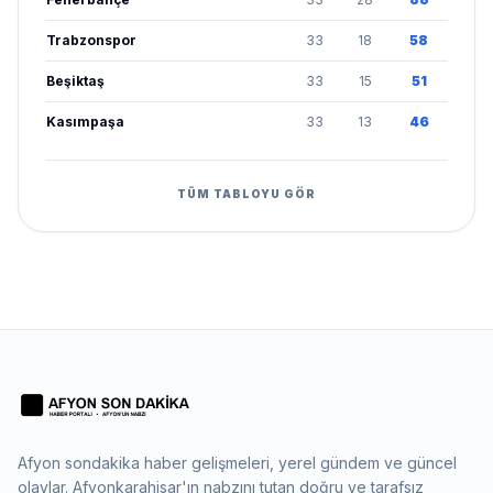
Trabzonspor
33
18
58
Beşiktaş
33
15
51
Kasımpaşa
33
13
46
TÜM TABLOYU GÖR
Afyon sondakika haber gelişmeleri, yerel gündem ve güncel
olaylar. Afyonkarahisar'ın nabzını tutan doğru ve tarafsız