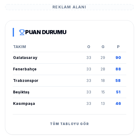
REKLAM ALANI
PUAN DURUMU
TAKIM
O
G
P
Galatasaray
33
29
90
Fenerbahçe
33
28
88
Trabzonspor
33
18
58
Beşiktaş
33
15
51
Kasımpaşa
33
13
46
TÜM TABLOYU GÖR