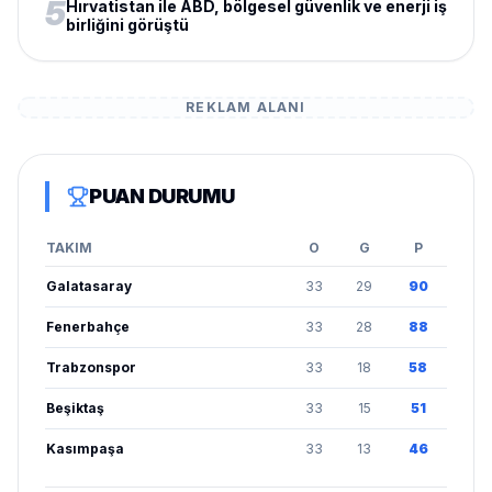
5
Hırvatistan ile ABD, bölgesel güvenlik ve enerji iş
birliğini görüştü
REKLAM ALANI
PUAN DURUMU
TAKIM
O
G
P
Galatasaray
33
29
90
Fenerbahçe
33
28
88
Trabzonspor
33
18
58
Beşiktaş
33
15
51
Kasımpaşa
33
13
46