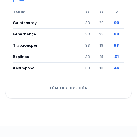
TAKIM
O
G
P
Galatasaray
33
29
90
Fenerbahçe
33
28
88
Trabzonspor
33
18
58
Beşiktaş
33
15
51
Kasımpaşa
33
13
46
TÜM TABLOYU GÖR