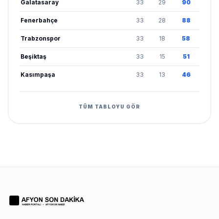
Galatasaray
33
29
90
Fenerbahçe
33
28
88
Trabzonspor
33
18
58
Beşiktaş
33
15
51
Kasımpaşa
33
13
46
TÜM TABLOYU GÖR