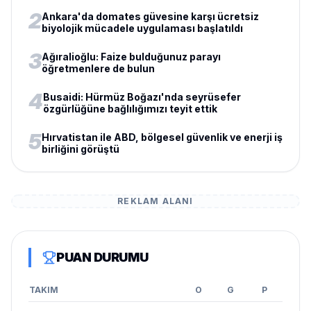
2
Ankara'da domates güvesine karşı ücretsiz
biyolojik mücadele uygulaması başlatıldı
3
Ağıralioğlu: Faize bulduğunuz parayı
öğretmenlere de bulun
4
Busaidi: Hürmüz Boğazı'nda seyrüsefer
özgürlüğüne bağlılığımızı teyit ettik
5
Hırvatistan ile ABD, bölgesel güvenlik ve enerji iş
birliğini görüştü
REKLAM ALANI
PUAN DURUMU
TAKIM
O
G
P