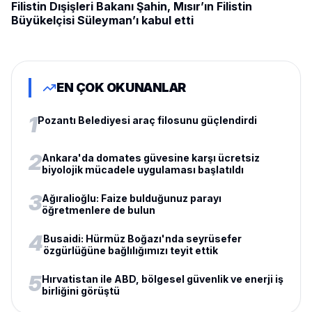
Filistin Dışişleri Bakanı Şahin, Mısır’ın Filistin
Büyükelçisi Süleyman’ı kabul etti
EN ÇOK OKUNANLAR
1
Pozantı Belediyesi araç filosunu güçlendirdi
2
Ankara'da domates güvesine karşı ücretsiz
biyolojik mücadele uygulaması başlatıldı
3
Ağıralioğlu: Faize bulduğunuz parayı
öğretmenlere de bulun
4
Busaidi: Hürmüz Boğazı'nda seyrüsefer
özgürlüğüne bağlılığımızı teyit ettik
5
Hırvatistan ile ABD, bölgesel güvenlik ve enerji iş
birliğini görüştü