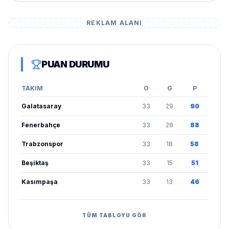
REKLAM ALANI
PUAN DURUMU
TAKIM
O
G
P
Galatasaray
33
29
90
Fenerbahçe
33
28
88
Trabzonspor
33
18
58
Beşiktaş
33
15
51
Kasımpaşa
33
13
46
TÜM TABLOYU GÖR