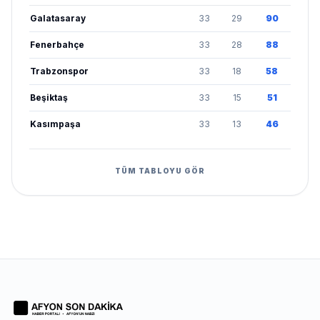
Galatasaray
33
29
90
Fenerbahçe
33
28
88
Trabzonspor
33
18
58
Beşiktaş
33
15
51
Kasımpaşa
33
13
46
TÜM TABLOYU GÖR