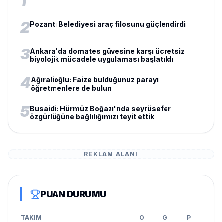
1
2
Pozantı Belediyesi araç filosunu güçlendirdi
3
Ankara'da domates güvesine karşı ücretsiz
biyolojik mücadele uygulaması başlatıldı
4
Ağıralioğlu: Faize bulduğunuz parayı
öğretmenlere de bulun
5
Busaidi: Hürmüz Boğazı'nda seyrüsefer
özgürlüğüne bağlılığımızı teyit ettik
REKLAM ALANI
PUAN DURUMU
TAKIM
O
G
P