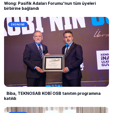
Wong: Pasifik Adaları Forumu'nun tüm üyeleri
birbirine bağlandı
EKONOMI
Biba, TEKNOSAB KOBİ OSB tanıtım programına
katıldı