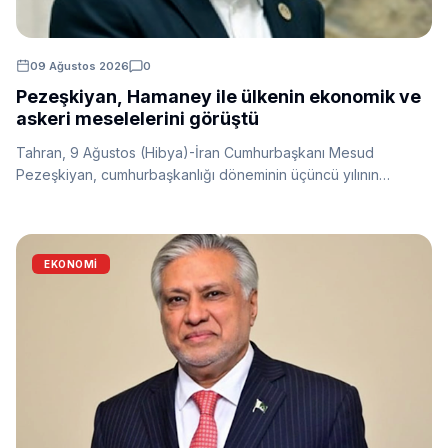
09 Ağustos 2026
0
Pezeşkiyan, Hamaney ile ülkenin ekonomik ve
askeri meselelerini görüştü
Tahran, 9 Ağustos (Hibya)-İran Cumhurbaşkanı Mesud
Pezeşkiyan, cumhurbaşkanlığı döneminin üçüncü yılının
başlaması dolayısıyla Ayetullah Seyyid Mücteba Hüseyni
Hamaney ile görüştü. Görüşmede ülkenin ekonomik ve askeri
meseleleri ile enerji kaynaklarının yönetimi ele alındı.
EKONOMİ