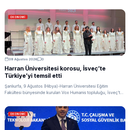
düzenlenen Geleneksel Üzüm Hasadı Etkinliği gerçekleştirildi.
Program kapsamında “En İyi Üzüm Yarışması” düzenlenirken,
dereceye giren üreticilere tarımsal ekipman ödülleri verildi.
EKONOMI
09 Ağustos 2026
0
Harran Üniversitesi korosu, İsveç’te
Türkiye’yi temsil etti
Şanlıurfa, 9 Ağustos (Hibya)-Harran Üniversitesi Eğitim
Fakültesi bünyesinde kurulan Vox Humanis topluluğu, İsveç’te
düzenlenen World Choir Games 2026’ya “Karma Oda Koroları
ve Vokal Topluluklar” kategorisinde katıldı.
EKONOMI