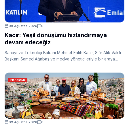
09 Ağustos 2026
0
Kacır: Yeşil dönüşümü hızlandırmaya
devam edeceğiz
Sanayi ve Teknoloji Bakanı Mehmet Fatih Kacır, Sıfır Atık Vakfı
Başkanı Samed Ağırbaş ve medya yöneticileriyle bir araya
gelerek yeşil dönüşüm ve sıfır atık çalışmalarını
değerlendirdiklerini açıkladı.
EKONOMI
09 Ağustos 2026
0