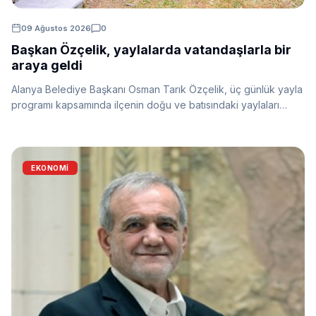
09 Ağustos 2026
0
Başkan Özçelik, yaylalarda vatandaşlarla bir
araya geldi
Alanya Belediye Başkanı Osman Tarık Özçelik, üç günlük yayla
programı kapsamında ilçenin doğu ve batısındaki yaylaları
ziyaret ederek vatandaşların talep ve önerilerini dinledi.
Program kapsamında bölgedeki belediye çalışmalarını da
yerinde inceledi.
EKONOMİ