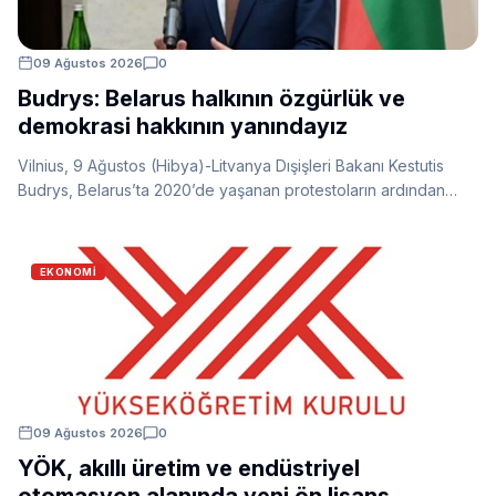
09 Ağustos 2026
0
Budrys: Belarus halkının özgürlük ve
demokrasi hakkının yanındayız
Vilnius, 9 Ağustos (Hibya)-Litvanya Dışişleri Bakanı Kestutis
Budrys, Belarus’ta 2020’de yaşanan protestoların ardından
yönetimin şiddet ve baskıya başvurduğunu belirterek,
Litvanya’nın Belarus halkının özgür, demokratik, egemen ve
bağımsız bir ülke kurma hakkını desteklediğini açıkladı.
EKONOMI
09 Ağustos 2026
0
YÖK, akıllı üretim ve endüstriyel