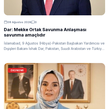
09 Ağustos 2026
0
Dar: Mekke Ortak Savunma Anlaşması
savunma amaçlıdır
İslamabad, 9 Ağustos (Hibya)-Pakistan Başbakan Yardımcısı ve
Dışişleri Bakanı İshak Dar, Pakistan, Suudi Arabistan ve Türkiye
arasında imzalanan Mekke Ortak Savunma Anlaşması'na ilişkin
açıklama yaptı. Dar, anlaşmanın herhangi bir ülkeyi hedef
almadığını ve yalnızca savunma amaçlı olduğunu belirtti.
EKONOMİ