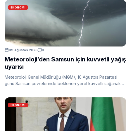
ve halkın iradesinin hakim olduğu bir Belarus için çalışmaya
EKONOMI
devam edeceklerini söyledi.
09 Ağustos 2026
0
Meteoroloji’den Samsun için kuvvetli yağış
uyarısı
Meteoroloji Genel Müdürlüğü (MGM), 10 Ağustos Pazartesi
günü Samsun çevrelerinde beklenen yerel kuvvetli sağanak
ve gök gürültülü sağanak yağışlara karşı uyarı yaptı.
EKONOMI