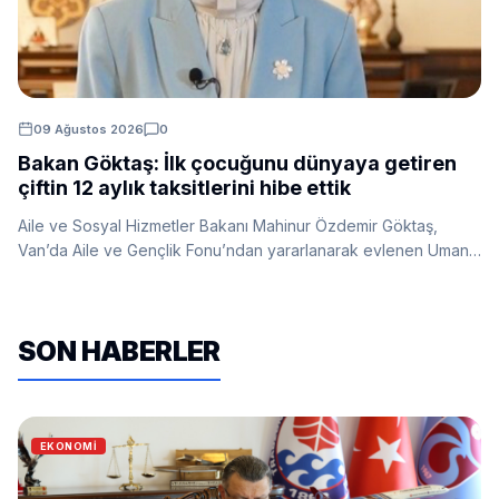
09 Ağustos 2026
0
Bakan Göktaş: İlk çocuğunu dünyaya getiren
çiftin 12 aylık taksitlerini hibe ettik
Aile ve Sosyal Hizmetler Bakanı Mahinur Özdemir Göktaş,
Van’da Aile ve Gençlik Fonu’ndan yararlanarak evlenen Uman
çiftini ziyaret ettiklerini açıkladı. Göktaş, ilk çocuklarını dünyaya
getiren çiftin 12 aylık taksitlerinin hibe edildiğini, kalan taksitlerin
ise 12 ay ertelendiğini bildirdi.
SON HABERLER
EKONOMI