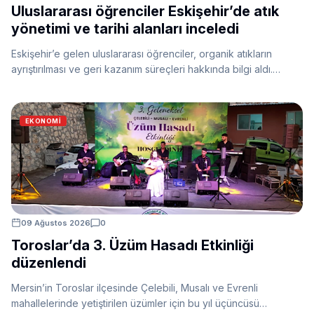
Uluslararası öğrenciler Eskişehir’de atık
yönetimi ve tarihi alanları inceledi
Eskişehir’e gelen uluslararası öğrenciler, organik atıkların
ayrıştırılması ve geri kazanım süreçleri hakkında bilgi aldı.
Program kapsamında Frig Vadisi ve Küllüoba Höyüğü de
ziyaret edildi.
EKONOMI
09 Ağustos 2026
0
Toroslar’da 3. Üzüm Hasadı Etkinliği
düzenlendi
Mersin’in Toroslar ilçesinde Çelebili, Musalı ve Evrenli
mahallelerinde yetiştirilen üzümler için bu yıl üçüncüsü