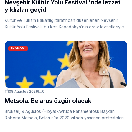
Nevşehir Kültür Yolu Festivali'nde lezzet
yıldızları geçidi
Kültür ve Turizm Bakanlığı tarafından düzenlenen Nevşehir
Kültür Yolu Festivali, bu kez Kapadokya’nın eşsiz lezzetleriyle
adından söz ettirdi. Türkiye Turizm Tanıtım ve Geliştirme
Ajansı’nın (TGA) hayata geçirdiği “Lezzet Noktası” projesi
kapsamında belirlenen 43 özel durak, gastronomi dünyasının
EKONOMI
yıldız isimlerini Nevşehir’de buluşturdu.
09 Ağustos 2026
0
Metsola: Belarus özgür olacak
Brüksel, 9 Ağustos (Hibya)-Avrupa Parlamentosu Başkanı
Roberta Metsola, Belarus’ta 2020 yılında yaşanan protestoların
altıncı yıl dönümünde yaptığı açıklamada, Avrupa’nın Belarus
halkının yanında olduğunu belirterek özgürlük, basın özgürlüğü