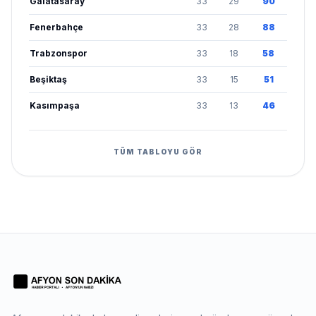
Galatasaray
33
29
90
Fenerbahçe
33
28
88
Trabzonspor
33
18
58
Beşiktaş
33
15
51
Kasımpaşa
33
13
46
TÜM TABLOYU GÖR