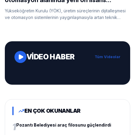
otomasyon alanında yeni ön lisans
programlarını duyurdu
Yükseköğretim Kurulu (YÖK), üretim süreçlerinin dijitalleşmesi
ve otomasyon sistemlerinin yaygınlaşmasıyla artan teknik
personel ihtiyacına yönelik beş yeni ön lisans programının
hayata geçirileceğini açıkladı.
VİDEO HABER
Tüm Videolar
EN ÇOK OKUNANLAR
1
Pozantı Belediyesi araç filosunu güçlendirdi