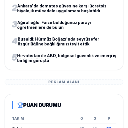
2
Ankara'da domates güvesine karşı ücretsiz
biyolojik mücadele uygulaması başlatıldı
3
Ağıralioğlu: Faize bulduğunuz parayı
öğretmenlere de bulun
4
Busaidi: Hürmüz Boğazı'nda seyrüsefer
özgürlüğüne bağlılığımızı teyit ettik
5
Hırvatistan ile ABD, bölgesel güvenlik ve enerji iş
birliğini görüştü
REKLAM ALANI
PUAN DURUMU
TAKIM
O
G
P