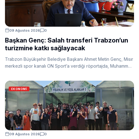
09 Ağustos 2026
0
Başkan Genç: Salah transferi Trabzon’un
turizmine katkı sağlayacak
Trabzon Büyükşehir Belediye Başkanı Ahmet Metin Genç, Mısır
merkezli spor kanalı ON Sport’a verdiği röportajda, Muhammed
Salah’ın Trabzonspor’a transferinin kentte oluşturduğu etkileri
değerlendirdi. Genç, transferin Trabzon’un uluslararası
tanınırlığı ve turizm hareketliliğine katkı sağlayacağını belirtti.
EKONOMI
09 Ağustos 2026
0